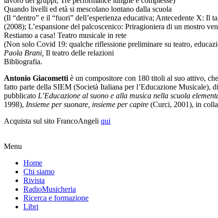
lavoro dei gruppi; Tre performance lunghe e complesse)
Quando livelli ed età si mescolano lontano dalla scuola
(Il “dentro” e il “fuori” dell’esperienza educativa; Antecedente X: Il t
(2008); L’espansione del palcoscenico: Priragioniera di un mostro vento
Restiamo a casa! Teatro musicale in rete
(Non solo Covid 19: qualche riflessione preliminare su teatro, educazi
Paola Brani,
Il teatro delle relazioni
Bibliografia.
Antonio Giacometti
è un compositore con 180 titoli al suo attivo, ch
fatto parte della SIEM (Società Italiana per l’Educazione Musicale), di c
pubblicato
L’Educazione al suono e alla musica nella scuola elemen
1998),
Insieme per suonare, insieme per capire
(Curci, 2001), in col
Acquista sul sito FrancoAngeli
qui
Menu
Home
Chi siamo
Rivista
RadioMusicheria
Ricerca e formazione
Libri