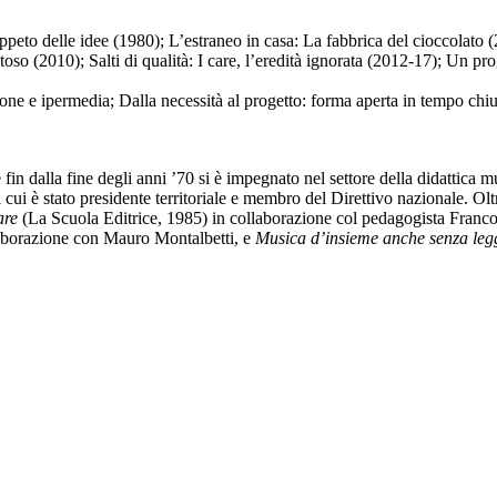
appeto delle idee (1980); L’estraneo in casa: La fabbrica del cioccolato 
so (2010); Salti di qualità: I care, l’eredità ignorata (2012-17); Un pro
one e ipermedia; Dalla necessità al progetto: forma aperta in tempo chi
e fin dalla fine degli anni ’70 si è impegnato nel settore della didattic
ui è stato presidente territoriale e membro del Direttivo nazionale. Oltre
tare
(La Scuola Editrice, 1985) in collaborazione col pedagogista Franc
laborazione con Mauro Montalbetti, e
Musica d’insieme anche senza le