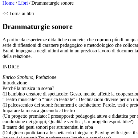
Home
/
Libri
/
Drammaturgie sonore
<< Torna ai libri
Drammaturgie sonore
A partire da esperienze didattiche concrete, che coprono più di un quar
serie di riflessioni di carattere pedagogico e metodologico che collocano
Brani, impegnata negli ultimi anni in un prezioso lavoro di documentazi
della relazione.
INDICE
Enrico Strobino,
Prefazione
Introduzione
Perché la musica in scena?
(Il bambino creatore di spettacolo; Gesto, mente, affetti: la cooperaz
“Teatro musicale” o “musica teatrale”? Declinazioni diverse per un un
(Il palcoscenico dei suoni: frammenti e architetture; Parole, testi e pre
Imparare la musica giocando al teatro
(Un progetto premiato; I presupposti: pedagogia attiva e didattica per c
conduzione dei gruppi; Qualità e verifica; Un progetto esportabile?)
Il teatro dei gesti sonori per strumentisti in erba
(Dal gioco quotidiano allo spettacolo integrato; Playing with signs: il 