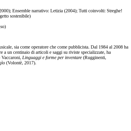
(2000); Ensemble narrativo: Letizia (2004); Tutti coinvolti: Streghe!
getto sostenibile)
uso)
a musicale, sia come operatore che come pubblicista. Dal 1984 al 2008 ha
 a un centinaio di articoli e saggi su riviste specializzate, ha
o Vaccaroni,
Linguaggi e forme per inventare
(Rugginenti,
ggìo
(Volontè, 2017).