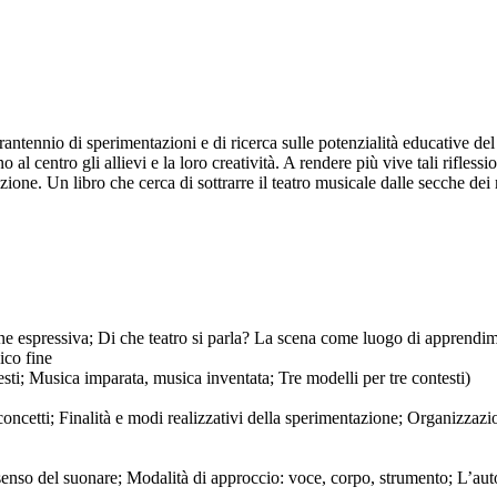
antennio di sperimentazioni e di ricerca sulle potenzialità educative del
 al centro gli allievi e la loro creatività. A rendere più vive tali rifles
one. Un libro che cerca di sottrarre il teatro musicale dalle secche dei 
ione espressiva; Di che teatro si parla? La scena come luogo di apprendi
ico fine
testi; Musica imparata, musica inventata; Tre modelli per tre contesti)
oncetti; Finalità e modi realizzativi della sperimentazione; Organizzazion
senso del suonare; Modalità di approccio: voce, corpo, strumento; L’auton