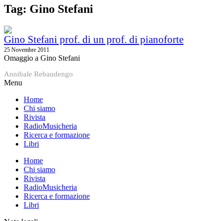
Tag: Gino Stefani
Gino Stefani prof. di un prof. di pianoforte
25 Novembre 2011
Omaggio a Gino Stefani
Annibale Rebaudengo
Menu
Home
Chi siamo
Rivista
RadioMusicheria
Ricerca e formazione
Libri
Home
Chi siamo
Rivista
RadioMusicheria
Ricerca e formazione
Libri