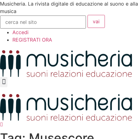
Vai
Musicheria. La rivista digitale di educazione al suono e alla
al
musica
Ricerca
contenuto
per:
Accedi
REGISTRATI ORA
Tag: Musescore