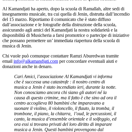
Al Kamandjati ha aperto, dopo la scuola di Ramallah, altre sedi di
insegnamento musicale, tra cui quella di Jenin, distrutta dall’incendio
del 15 marzo. Riportiamo il comunicato che è stato diffuso
dall’associazione e le fotografie della distruzione della scuola,
assicurando agli amici del Kamandjati la nostra solidarietà e la
disponibilità di Musicheria a farsi promotrice o partecipe di iniziative
che possano permettere un’ immediata riapertura della scuola di
musica di Jenin.
Chi vuole può comunque contattare Ramzi Aburedwan tramite
email
info@alkamandjati.com
per concordare eventuali aiuti e
donazioni anche in denaro.
Cari Amici, l’associazione Al Kamandjati vi informa
che è successa una catastrofe : il nostro centro di
musica a Jenin è stato incendiato ieri, durante la notte.
Non conosciamo ancora chi siano gli autori né la
causa di questo crimine, ma il fatto è che sino ad ora il
centro accoglieva 80 bambini che imparavano a
suonare il violino, il violoncello, il flauto, la tromba, il
trombone, il piano, la chitarra, l’oud, le percussioni, il
canto, la musica d’ensemble orientale e il solfeggio, ed
ora essi si trovano privati del loro diritto di imparare
musica a Jenin. Questi bambini provengono dal