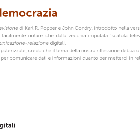
 democrazia
levisione
di Karl R. Popper e John Condry, introdotto nella vers
facilmente notare che dalla vecchia imputata “scatola televis
nicazione-relazione
digitali.
mputerizzate, credo che il tema della nostra riflessione debba 
 per comunicare dati e informazioni quanto per metterci in rela
itali