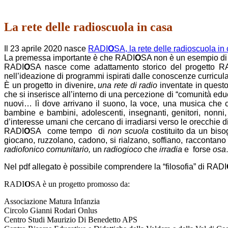
La rete delle radioscuola in casa
Il 23 aprile 2020 nasce
RADI
O
SA, la rete delle radioscuola in
La premessa importante è che RADI
O
SA non è un esempio di 
RADI
O
SA nasce come adattamento storico del progetto RA
nell’ideazione di programmi ispirati dalle conoscenze curricula
È un progetto in divenire,
una rete di radio
inventate in questo
che si inserisce all’interno di una percezione di “comunità educ
nuovi… lì dove arrivano il suono, la voce, una musica che c
bambine e bambini, adolescenti, insegnanti, genitori, nonni
d’interesse umani che cercano di irradiarsi verso le orecchie 
RADI
O
SA come tempo di
non scuola
costituito da un biso
giocano, ruzzolano, cadono, si rialzano, soffiano, raccontan
radiofonico comunitario,
un
radiogioco
che
irradia
e forse
os
Nel pdf allegato è possibile comprendere la “filosofia” di RADI
RADI
O
SA è un
progetto promosso da:
Associazione Matura Infanzia
Circolo Gianni Rodari Onlus
Centro Studi Maurizio Di Benedetto APS