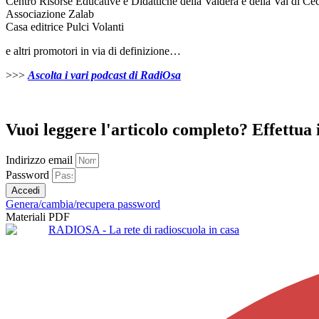
Centro Risorse Educative e Didattiche della Valdera e della Val di Ce
Associazione Zalab
Casa editrice Pulci Volanti
e altri promotori in via di definizione…
>>>
Ascolta i vari podcast di RadiOsa
Vuoi leggere l'articolo completo? Effettua i
Indirizzo email
Password
Accedi
Genera/cambia/recupera password
Materiali PDF
RADIOSA - La rete di radioscuola in casa