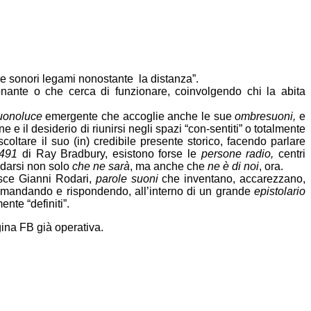
re sonori legami nonostante la distanza”.
ante o che cerca di funzionare, coinvolgendo chi la abita
uonoluce
emergente che accoglie anche le sue
ombresuoni,
e
e il desiderio di riunirsi negli spazi “con-sentiti” o totalmente
tare il suo (in) credibile presente storico, facendo parlare
 491
di Ray Bradbury, esistono forse le
persone radio,
centri
ndarsi non solo
che ne sarà
, ma anche che
ne è di
noi
, ora.
sce Gianni Rodari,
parole suoni
che inventano, accarezzano,
 domandando e rispondendo, all’interno di un grande
epistolario
nte “definiti”.
pagina FB già operativa.