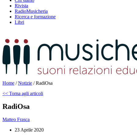
Chi siamo
Rivista
RadioMusicheria
Ricerca e formazione
Libri
Home
/
Notizie
/
RadiOsa
<< Torna agli articoli
RadiOsa
Matteo Frasca
23 Aprile 2020