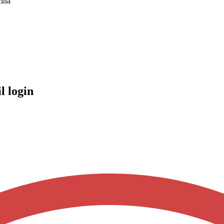
cina
l login