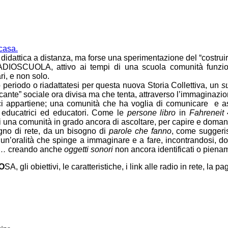
 casa.
didattica a distanza, ma forse una sperimentazione del “costrui
DIOSCUOLA, attivo ai tempi di una scuola comunità funzion
ri, e non solo.
 periodo o riadattatesi per questa nuova Storia Collettiva, un
s
ante” sociale ora divisa ma che tenta, attraverso l’immaginazione 
i appartiene; una comunità che ha voglia di comunicare e ascol
, educatrici ed educatori. Come le
persone libro
in
F
ahreneit
di una comunità in grado ancora di ascoltare, per capire e doma
gno di rete, da un bisogno di
parole che fanno
, come suggeri
o un’oralità che spinge a immaginare e a fare, incontrandosi,
a…
creando anche
oggetti sonori
non ancora identificati o piename
O
SA, gli obiettivi, le caratteristiche, i link alle radio in rete, la 