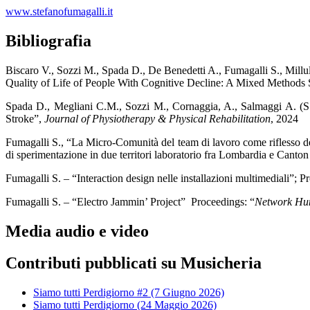
www.stefanofumagalli.it
Bibliografia
Biscaro V., Sozzi M., Spada D., De Benedetti A., Fumagalli S., Mi
Quality of Life of People With Cognitive Decline: A Mixed Methods S
Spada D., Megliani C.M., Sozzi M., Cornaggia, A., Salmaggi A. (S
Stroke”,
Journal of Physiotherapy & Physical Rehabilitation
, 2024
Fumagalli S., “La Micro-Comunità del team di lavoro come riflesso dell
di sperimentazione in due territori laboratorio fra Lombardia e Canto
Fumagalli S. – “Interaction design nelle installazioni multimediali”;
Fumagalli S. – “Electro Jammin’ Project” Proceedings: “
Network Huma
Media audio e video
Contributi pubblicati su Musicheria
Siamo tutti Perdigiorno #2 (7 Giugno 2026)
Siamo tutti Perdigiorno (24 Maggio 2026)