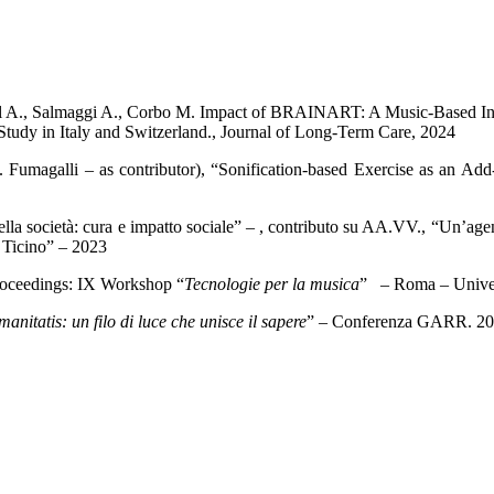
llul A., Salmaggi A., Corbo M. Impact of BRAINART: A Music-Based I
tudy in Italy and Switzerland., Journal of Long-Term Care, 2024
. Fumagalli – as contributor), “Sonification-based Exercise as an A
a società: cura e impatto sociale” – , contributo su AA.VV., “Un’agenda
n Ticino” – 2023
 Proceedings: IX Workshop “
Tecnologie per la musica
” – Roma – Univer
nitatis: un filo di luce che unisce il sapere
” – Conferenza GARR. 2