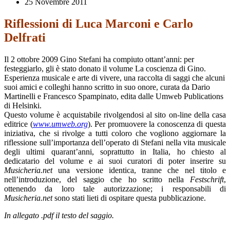
25 Novembre 2011
Riflessioni di Luca Marconi e Carlo
Delfrati
Il 2 ottobre 2009 Gino Stefani ha compiuto ottant’anni: per
festeggiarlo, gli è stato donato il volume La coscienza di Gino.
Esperienza musicale e arte di vivere, una raccolta di saggi che alcuni
suoi amici e colleghi hanno scritto in suo onore, curata da Dario
Martinelli e Francesco Spampinato, edita dalle Umweb Publications
di Helsinki.
Questo volume è acquistabile rivolgendosi al sito on-line della ca
sa
editrice (
www.umweb.org
). Per promuovere la conoscenza di questa
iniziativa, che si rivolge a tutti coloro che vogliono aggiornare la
riflessione sull’importanza dell’operato di Stefani nella vita musicale
degli ultimi quarant’anni, soprattutto in Italia, ho chiesto al
dedicat
ario del volume e ai suoi curatori di poter inserire su
Musicheria.net
una versione identica, tranne che nel titolo
e
nell’introduzione, del saggio che ho scritto nella
Festschrift
,
ottenendo da loro tale autorizzazione; i responsabili di
Musicheria.net
sono stati lieti di ospitare questa pubblicazione.
In allegato .pdf il testo del saggio.