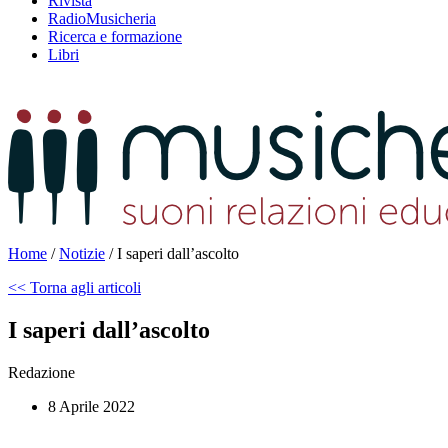
Rivista
RadioMusicheria
Ricerca e formazione
Libri
Home
/
Notizie
/
I saperi dall’ascolto
<< Torna agli articoli
I saperi dall’ascolto
Redazione
8 Aprile 2022