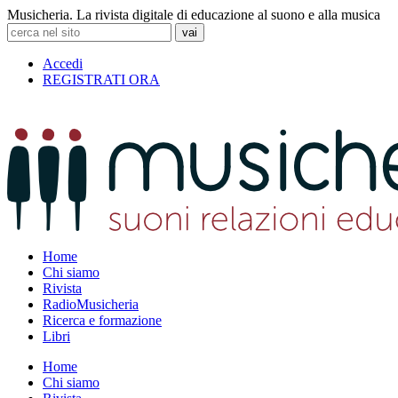
Vai
Musicheria. La rivista digitale di educazione al suono e alla musica
al
Ricerca
contenuto
per:
Accedi
REGISTRATI ORA
Home
Chi siamo
Rivista
RadioMusicheria
Ricerca e formazione
Libri
Home
Chi siamo