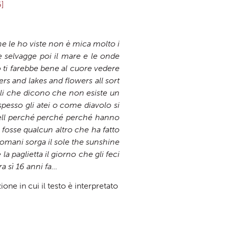
6]
he le ho viste non è mica molto i
e selvagge poi il mare e le onde
o ti farebbe bene al cuore vedere
rs and lakes and flowers all sort
elli che dicono che non esiste un
spesso gli atei o come diavolo si
hell perché perché perché hanno
i fosse qualcun altro che ha fatto
omani sorga il sole the sunshine
a paglietta il giorno che gli feci
ra sì 16 anni fa…
one in cui il testo è interpretato