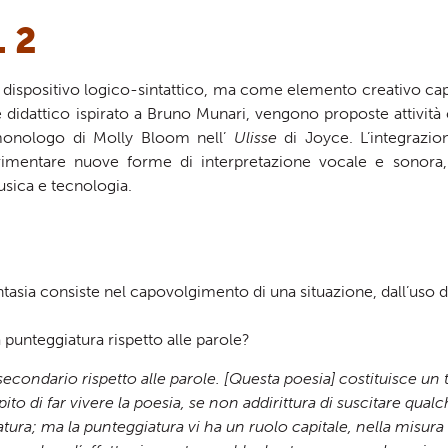
. 2
e dispositivo logico-sintattico, ma come elemento creativo ca
e didattico ispirato a Bruno Munari, vengono proposte attivit
l monologo di Molly Bloom nell’
Ulisse
di Joyce. L’integrazion
erimentare nuove forme di interpretazione vocale e sonora,
sica e tecnologia.
asia consiste nel capovolgimento di una situazione, dall’uso dei
punteggiatura rispetto alle parole?
secondario rispetto alle parole. [Questa poesia] costituisce un
ito di far vivere la poesia, se non addirittura di suscitare qual
giatura; ma la punteggiatura vi ha un ruolo capitale, nella misu