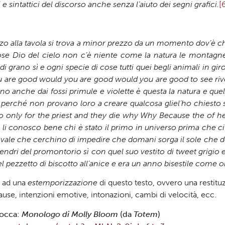
 sintattici del discorso anche senza l’aiuto dei segni grafici.
[
ezzo alla tavola si trova a minor prezzo da un momento dov’è c
rose Dio del cielo non c’è niente come la natura le montagn
 grano sì e ogni specie di cose tutti quei begli animali in gir
ou are good would you are good would you are good to see rive
ano anche dai fossi primule e violette è questa la natura e qu
a perché non provano loro a creare qualcosa gliel’ho chiesto 
go only for the priest and they die why Why Because the of 
sì li conosco bene chi è stato il primo in universo prima che c
ale che cerchino di impedire che domani sorga il sole che d
ndri del promontorio sì con quel suo vestito di tweet grigio e l
el pezzetto di biscotto all’anice e era un anno bisestile come o
e ad una
estemporizzazione
di questo testo, ovvero una restituzi
ause, intenzioni emotive, intonazioni, cambi di velocità, ecc.
Rocca:
Monologo di Molly Bloom
(da
Totem
)