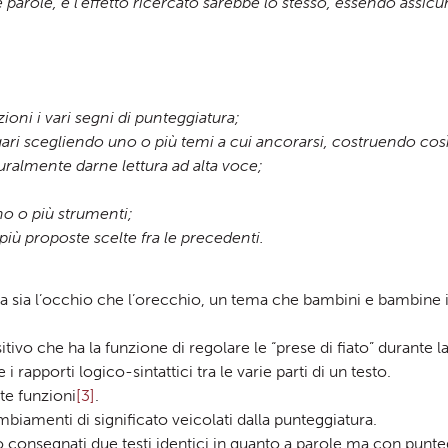
re parole, e l’effetto ricercato sarebbe lo stesso, essendo assic
oni i vari segni di punteggiatura;
agari scegliendo uno o più temi a cui ancorarsi, costruendo cos
uralmente darne lettura ad alta voce;
no o più strumenti;
ù proposte scelte fra le precedenti.
a sia l’occhio che l’orecchio, un tema che bambini e bambine 
o che ha la funzione di regolare le “prese di fiato” durante la 
i rapporti logico-sintattici tra le varie parti di un testo.
e funzioni
[3]
.
mbiamenti di significato veicolati dalla punteggiatura.
o consegnati due testi identici in quanto a parole ma con punte