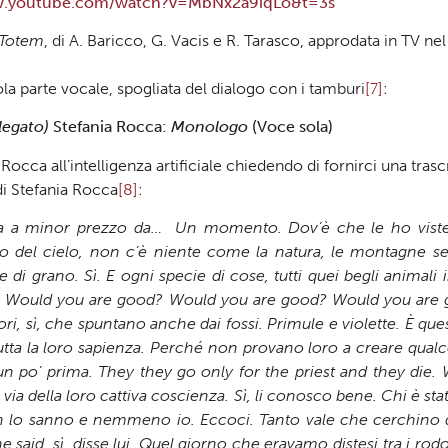
w.youtube.com/watch?v=MbNx2a9iqLo&t=3s
Totem
, di A. Baricco, G. Vacis e R. Tarasco, approdata in TV n
sola parte vocale, spogliata del dialogo con i tamburi
[7]
:
legato)
Stefania Rocca:
Monologo
(Voce sola)
occa all’intelligenza artificiale chiedendo di fornirci una trasc
di Stefania Rocca
[8]
:
trova a minor prezzo da… Un momento. Dov’è che le ho viste
io del cielo, non c’è niente come la natura, le montagne se
di grano. Sì. E ogni specie di cose, tutti quei begli animali 
.
Would you are good? Would you are good? Would you are go
lori, sì, che spuntano anche dai fossi. Primule e violette. È que
tta la loro sapienza. Perché non provano loro a creare qualco
un po’ prima.
They they go only for the priest and they die.
a della loro cattiva coscienza. Sì, li conosco bene. Chi è sta
Non lo sanno e nemmeno io. Eccoci. Tanto vale che cerchino 
 said, sì, disse lui. Quel giorno che eravamo distesi tra i ro