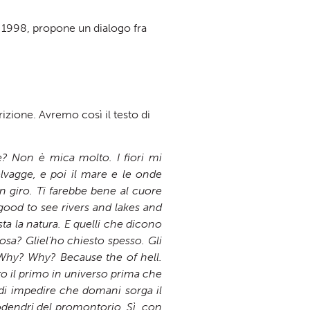
el 1998, propone un dialogo fra
rizione. Avremo così il testo di
? Non è mica molto. I fiori mi
lvagge, e poi il mare e le onde
in giro. Ti farebbe bene al cuore
od to see rivers and lakes and
sta la natura. E quelli che dicono
sa? Gliel’ho chiesto spesso. Gli
Why? Why? Because the of hell.
to il primo in universo prima che
di impedire che domani sorga il
dodendri del promontorio. Sì, con