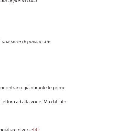
urato appunto dalla
ì una serie di poesie che
incontrano già durante le prime
lettura ad alta voce. Ma dal lato
ggiature diverse
[4]
: