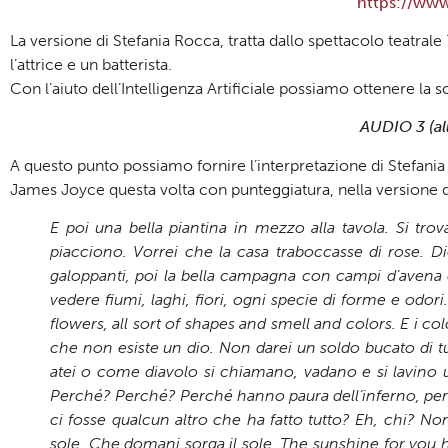
https://ww
La versione di Stefania Rocca, tratta dallo spettacolo teatrale
l’attrice e un batterista.
Con l’aiuto dell’Intelligenza Artificiale possiamo ottenere la 
AUDIO 3 (al
A questo punto possiamo fornire l’interpretazione di Stefania R
James Joyce questa volta con punteggiatura, nella versione 
E poi una bella piantina in mezzo alla tavola. Si 
piacciono. Vorrei che la casa traboccasse di rose. D
galoppanti, poi la bella campagna con campi d’avena e 
vedere fiumi, laghi, fiori, ogni specie di forme e odori
flowers, all sort of shapes and smell and colors.
E i co
che non esiste un dio. Non darei un soldo bucato di tu
atei o come diavolo si chiamano, vadano e si lavino 
Perché? Perché? Perché hanno paura dell’inferno, per vi
ci fosse qualcun altro che ha fatto tutto? Eh, chi? 
sole. Che domani sorga il sole. The sunshine for you he