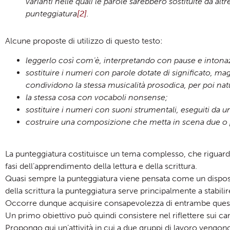
varianti nelle quali le parole sarebbero sostituite da alt
punteggiatura
[2]
.
Alcune proposte di utilizzo di questo testo:
leggerlo così com’è, interpretando con pause e intonazi
sostituire i numeri con parole dotate di significato, m
condividono la stessa musicalità prosodica, per poi nat
la stessa cosa con vocaboli nonsense;
sostituire i numeri con suoni strumentali, eseguiti da u
costruire una composizione che metta in scena due o pi
La punteggiatura costituisce un tema complesso, che riguard
fasi dell’apprendimento della lettura e della scrittura.
Quasi sempre la punteggiatura viene pensata come un dispositiv
della scrittura la punteggiatura serve principalmente a stabilire 
Occorre dunque acquisire consapevolezza di entrambe quest
Un primo obiettivo può quindi consistere nel riflettere sui ca
Propongo qui un’attività in cui a due gruppi di lavoro vengon