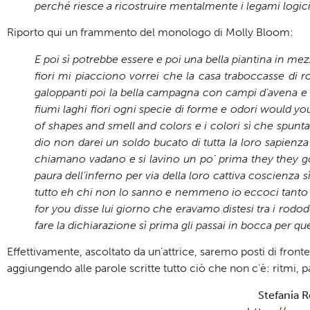
perché riesce a ricostruire mentalmente i legami logici e
Riporto qui un frammento del monologo di Molly Bloom:
E poi sì potrebbe essere e poi una bella piantina in m
fiori mi piacciono vorrei che la casa traboccasse di 
galoppanti poi la bella campagna con campi d’avena e di
fiumi laghi fiori ogni specie di forme e odori would y
of shapes and smell and colors e i colori sì che spunt
dio non darei un soldo bucato di tutta la loro sapienz
chiamano vadano e si lavino un po’ prima they they 
paura dell’inferno per via della loro cattiva coscienza 
tutto eh chi non lo sanno e nemmeno io eccoci tanto v
for you disse lui giorno che eravamo distesi tra i rodode
fare la dichiarazione sì prima gli passai in bocca per qu
Effettivamente, ascoltato da un’attrice, saremo posti di front
aggiungendo alle parole scritte tutto ciò che non c’è: ritmi, p
Stefania 